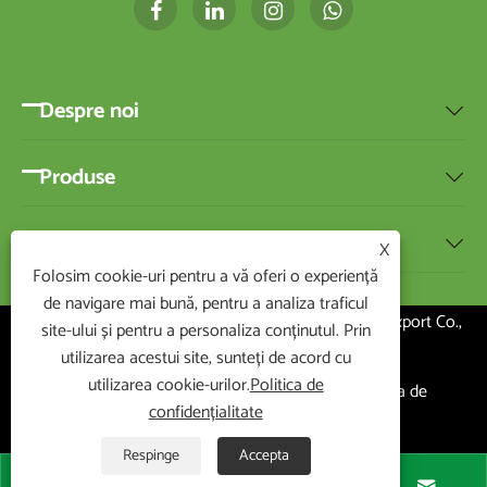
Despre noi

Produse

Știri

X
Folosim cookie-uri pentru a vă oferi o experiență
de navigare mai bună, pentru a analiza traficul
Copyright ©2020 Ningbo BEST-HOME Import and Export Co.,
site-ului și pentru a personaliza conținutul. Prin
Ltd. Toate drepturile rezervate
utilizarea acestui site, sunteți de acord cu
utilizarea cookie-urilor.
Politica de
Links
|
Sitemap
|
RSS
|
XML
|
Politica de
confidențialitate
confidențialitate
|
Respinge
Accepta