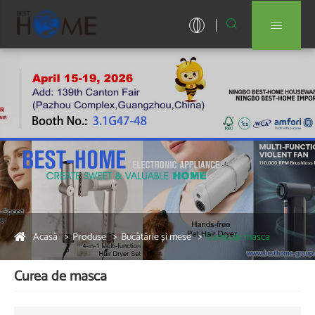


Acasă
Produse
Bucătărie și mese
Curea de masca
Curea de masca