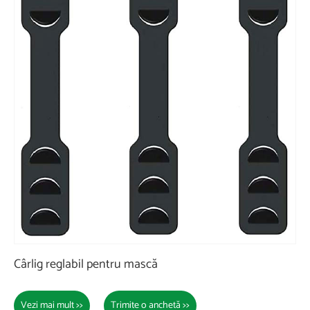
Cârlig reglabil pentru mască
Vezi mai mult >>
Trimite o anchetă >>