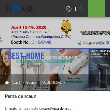


Acasă
Produse
YUUKI (SDA)
Perna de scaun
Perna de scaun
Următorul lucru este despre
Perna de scaun