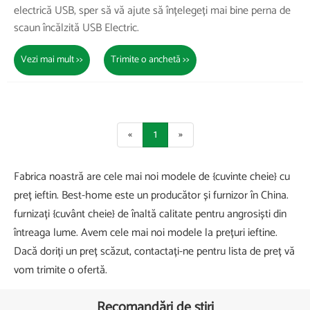
electrică USB, sper să vă ajute să înțelegeți mai bine perna de
scaun încălzită USB Electric.
Vezi mai mult >>
Trimite o anchetă >>
«
1
»
Fabrica noastră are cele mai noi modele de {cuvinte cheie} cu
preț ieftin. Best-home este un producător și furnizor în China.
furnizați {cuvânt cheie} de înaltă calitate pentru angrosiști ​​din
întreaga lume. Avem cele mai noi modele la prețuri ieftine.
Dacă doriți un preț scăzut, contactați-ne pentru lista de preț vă
vom trimite o ofertă.
Recomandări de știri