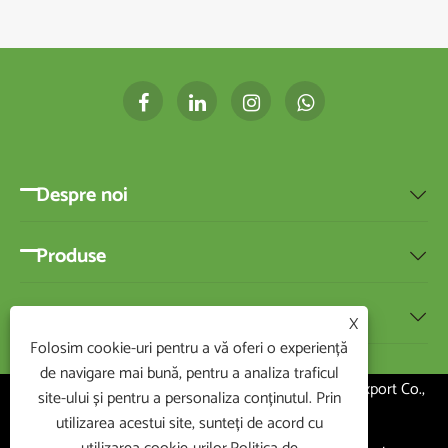
Despre noi

Produse

Știri

X
Folosim cookie-uri pentru a vă oferi o experiență
de navigare mai bună, pentru a analiza traficul
Copyright ©2020 Ningbo BEST-HOME Import and Export Co.,
site-ului și pentru a personaliza conținutul. Prin
Ltd. Toate drepturile rezervate
utilizarea acestui site, sunteți de acord cu