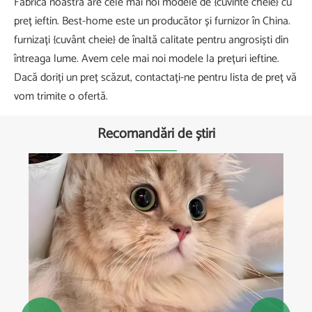
Fabrica noastră are cele mai noi modele de {cuvinte cheie} cu
preț ieftin. Best-home este un producător și furnizor în China.
furnizați {cuvânt cheie} de înaltă calitate pentru angrosiști ​​din
întreaga lume. Avem cele mai noi modele la prețuri ieftine.
Dacă doriți un preț scăzut, contactați-ne pentru lista de preț vă
vom trimite o ofertă.
Recomandări de știri